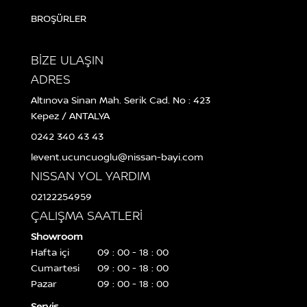
BROŞÜRLER
BİZE ULAŞIN
ADRES
Altınova Sinan Mah. Serik Cad. No : 423
Kepez / ANTALYA
0242 340 43 43
levent.ucuncuoglu@nissan-bayi.com
NISSAN YOL YARDIM
02122254959
ÇALIŞMA SAATLERİ
Showroom
Hafta içi
09 : 00 - 18 : 00
Cumartesi
09 : 00 - 18 : 00
Pazar
09 : 00 - 18 : 00
Servis