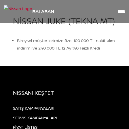
BALABAN
NISSAN JUKE (TEKNA MT)
Bireysel müşterilerimize özel 100.000 TL nakit alım
indirimi ve 240.000 TL 12 Ay %0 Faizli Kredi
NISSANI KEŞFET
SATIŞ KAMPANYALARI
SERVİS KAMPANYALARI
FİYAT LİSTESİ