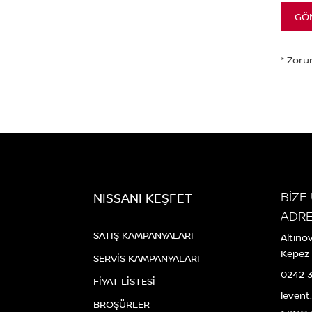
GÖ
BİZE
NISSANI KEŞFET
ADR
SATIŞ KAMPANYALARI
Altıno
Kepez
SERVİS KAMPANYALARI
0242 
FİYAT LİSTESİ
leven
BROŞÜRLER