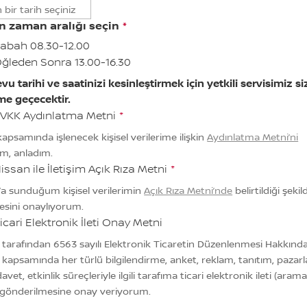
DD
nokta
n zaman aralığı seçin
*
MM
abah 08.30-12.00
nokta
ğleden Sonra 13.00-16.30
YYYY
u tarihi ve saatinizi kesinleştirmek için yetkili servisimiz si
ime geçecektir.
VKK Aydınlatma Metni
*
apsamında işlenecek kişisel verilerime ilişkin
Aydınlatma Metni’ni
m, anladım.
issan ile İletişim Açık Rıza Metni
*
’a sunduğum kişisel verilerimin
Açık Rıza Metni’nde
belirtildiği şekil
esini onaylıyorum.
icari Elektronik İleti Onay Metni
 tarafından 6563 sayılı Elektronik Ticaretin Düzenlenmesi Hakkınd
kapsamında her türlü bilgilendirme, anket, reklam, tanıtım, pazar
 davet, etkinlik süreçleriyle ilgili tarafıma ticari elektronik ileti (aram
 gönderilmesine onay veriyorum.