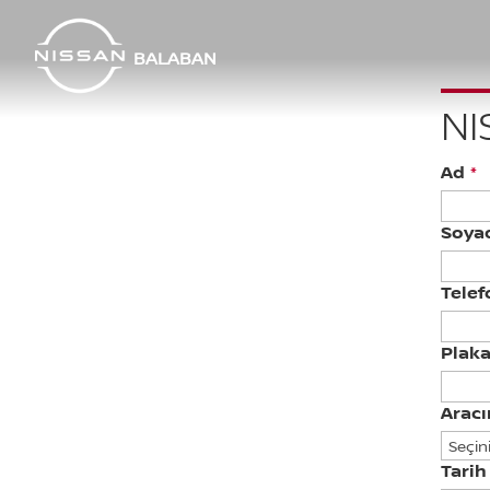
BALABAN
NI
Ad
*
Soya
Tele
Plak
Aracı
Tarih