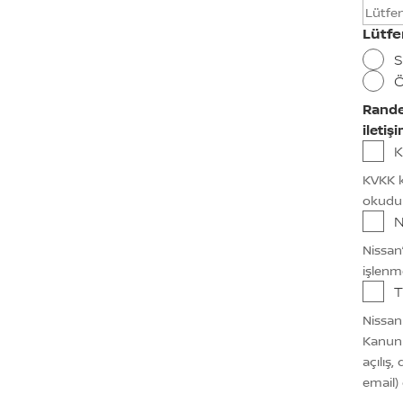
Lütfe
S
Ö
Randev
iletiş
K
KVKK k
okudu
N
Nissan
işlenm
T
Nissan
Kanun 
açılış,
email)