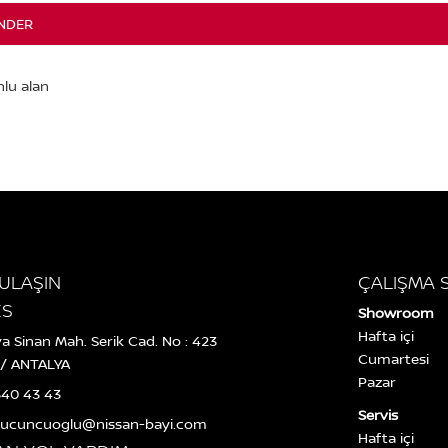
NDER
 ULAŞIN
ÇALIŞMA 
ES
Showroom
Hafta içi
va Sinan Mah. Serik Cad. No : 423
Cumartesi
 / ANTALYA
Pazar
340 43 43
Servis
t.ucuncuoglu@nissan-bayi.com
Hafta içi