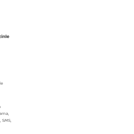
zinle
de
a
lama,
a, SMS,