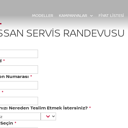
MODELLER
KAMPANYALAR
FİYAT LİSTESİ
SSAN SERVIS RANDEVUSU
d
*
fon Numarası
*
a
*
nızı Nereden Teslim Etmek İstersiniz?
*
 Seçin
*